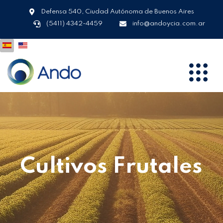
Defensa 540, Ciudad Autónoma de Buenos Aires
(5411) 4342-4459
info@andoycia.com.ar
Cultivos Frutales