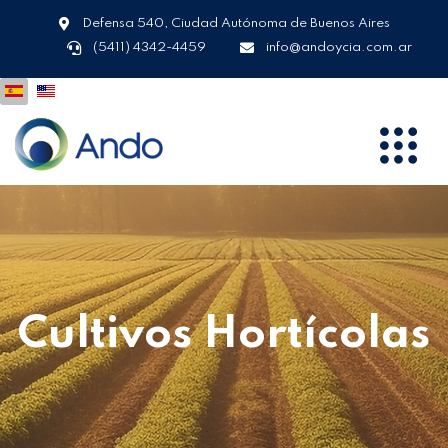
Defensa 540, Ciudad Autónoma de Buenos Aires
(5411) 4342-4459
info@andoycia.com.ar
Cultivos Hortícolas