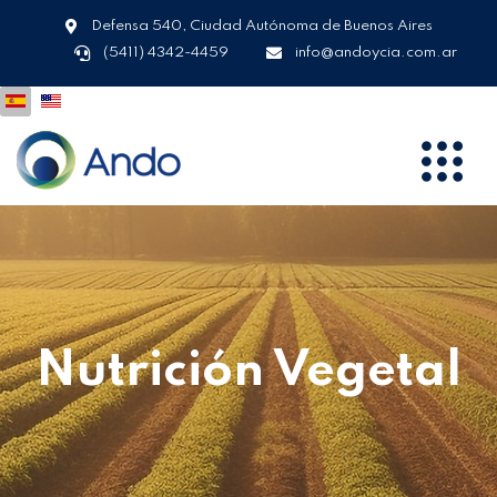
Defensa 540, Ciudad Autónoma de Buenos Aires
(5411) 4342-4459
info@andoycia.com.ar
Nutrición Vegetal