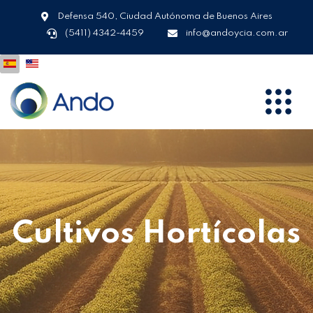
Defensa 540, Ciudad Autónoma de Buenos Aires
(5411) 4342-4459
info@andoycia.com.ar
Cultivos Hortícolas